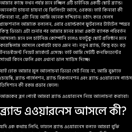
আমার কাছে তখন পর্যন্ত মনে হচ্ছিল এটি চাইনিজ একটি ছোট ব্র্যান্ড।
অনেকটা চায়না চায়না যে ফিলিংটা আসে, ওরকম। তাই কিনবো কী
কিনবো না, এটা নিয়ে আমি অনেক সন্দিহান। হঠাৎ করে সেলস
প্রফেশনাল আমাকে বললেন, এবার ওয়ার্ল্ডকাপ ফুটবলের টাইটেল স্পন্সর
কিন্তু ভিভো। এটা শুনার পর আমার মনের মধ্যে একটা ব্যাপক পরিবর্তন
আসলো। মনে হল চাইনিজ কোম্পানি হলেও যতটুকু ছোট প্রতিষ্ঠান মনে
করেছিলাম আসলে বেপারটা হয়ত এমন না। নতুন ব্র্যান্ড, কিন্তু বড়। বড়
ইনভেস্টমেন্ট নিয়েই মার্কেটে এসেছে। তাই আমি সেটটি কনফিডেন্টের
সাথেই কিনে ফেলি এবং এখনো ভাল সার্ভিস দিচ্ছে।
যাই হোক আমার মুল আলোচনা ভিভো সেট নিয়ে না, আমি বুঝাতে
চেয়েছি, ব্র্যান্ড পার্সেপশন, ব্র্যান্ড রিকগনেশন এবং ব্র্যান্ড এওয়ারনেস পার্চেস
ডিসিশনে কী রকম প্রভাব ফেলে।
আজকের ব্লগ পোস্টে আমরা ব্র্যান্ড এওয়ারনেস নিয়ে আলোচনা করাবো।
ব্র্যান্ড এওয়ারনেস আসলে কী?
যদি এক কথায় লিখি, তাহলে ব্র্যান্ড এওয়ারনেস বলতে আমরা বুঝি