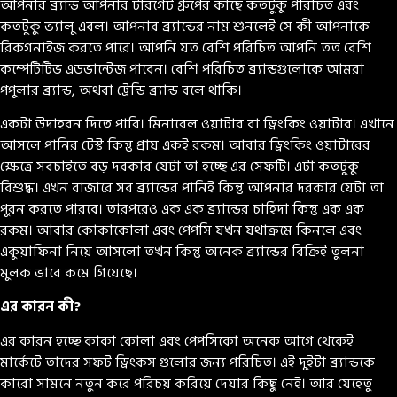
আপনার ব্র্যান্ড আপনার টারগেট গ্রুপের কাছে কতটুকু পরিচিত এবং
কতটুকু ভ্যালু এবল। আপনার ব্র্যান্ডের নাম শুনলেই সে কী আপনাকে
রিকগনাইজ করতে পারে। আপনি যত বেশি পরিচিত আপনি তত বেশি
কম্পেটিটিভ এডভান্টেজ পাবেন। বেশি পরিচিত ব্র্যান্ডগুলোকে আমরা
পপুলার ব্র্যান্ড, অথবা ট্রেন্ডি ব্র্যান্ড বলে থাকি।
একটা উদাহরন দিতে পারি। মিনারেল ওয়াটার বা ড্রিংকিং ওয়াটার। এখানে
আসলে পানির টেস্ট কিন্তু প্রায় একই রকম। আবার ড্রিংকিং ওয়াটারের
ক্ষেত্রে সবচাইতে বড় দরকার যেটা তা হচ্ছে এর সেফটি। এটা কতটুকু
বিশুদ্ধ। এখন বাজারে সব ব্র্যান্ডের পানিই কিন্তু আপনার দরকার যেটা তা
পুরন করতে পারবে। তারপরেও এক এক ব্র্যান্ডের চাহিদা কিন্তু এক এক
রকম। আবার কোকাকোলা এবং পেপসি যখন যথাক্রমে কিনলে এবং
একুয়াফিনা নিয়ে আসলো তখন কিন্তু অনেক ব্র্যান্ডের বিক্রিই তুলনা
মুলক ভাবে কমে গিয়েছে।
এর কারন কী?
এর কারন হচ্ছে কাকা কোলা এবং পেপসিকো অনেক আগে থেকেই
মার্কেটে তাদের সফট ড্রিংকস গুলোর জন্য পরিচিত। এই দুইটা ব্র্যান্ডকে
কারো সামনে নতুন করে পরিচয় করিয়ে দেয়ার কিছু নেই। আর যেহেতু