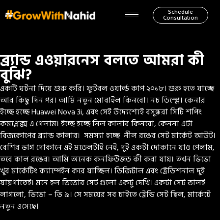
Schedule
Consultation
ব্র্যান্ড এওয়ারনেস বলতে আমরা কী
বুঝি?
একটি ঘটনা দিয়ে শুরু করি। ফুটবল ওয়ার্ল্ড কাপ ২০১৮। শুরু হতে যাচ্ছে
আর কিছু দিন পর। আমি নতুন মোবাইল কিনবো। নচ ডিস্প্লে। কেনার
ইচ্ছে হচ্ছে Huawei Nova 3i, এবং সেই উদ্যেশ্যেই বসুন্ধরা সিটি শপিং
কমপ্লেক্স এ গেলাম। ইচ্ছে হচ্ছে নিল কালার কিনবো, কেননা এটা
বিজকোপের ব্র্যান্ড কালার। সমস্যা হচ্ছে নীল রঙের সেট মার্কেট আউট।
বেশির ভাগ দোকানে এই মডেলটাই নেই, দুই একটা দোকানে যাও পেলাম,
তবে কাল রঙের। আমি অনেক কনফিউজড কী করা যায়। তখন ভিভো
খুব মার্কেটিং ক্যাম্পেইন করে যাচ্ছিল। ডিজিটাল এবং ট্রেডিশনাল দুই
যায়গাতেই। মনে হল ভিভোর সেট গুলো একটু দেখি। একটা সেট ভালই
লাগলো, ভিভো – ভি ৯। সে সময়ের সব চাইতে ট্রেন্ডি সেট ছিল, মার্কেটে
নতুন এসেছে।