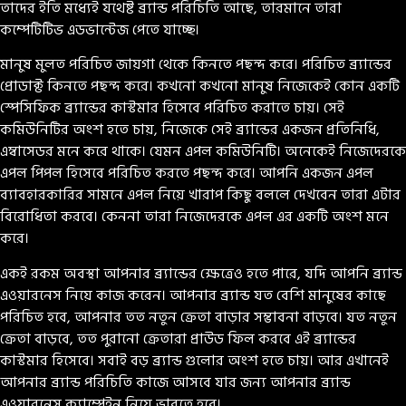
তাদের ইতি মধ্যেই যথেষ্ট ব্র্যান্ড পরিচিতি আছে, তারমানে তারা
কম্পেটিটিভ এডভান্টেজ পেতে যাচ্ছে।
মানুষ মুলত পরিচিত জায়গা থেকে কিনতে পছন্দ করে। পরিচিত ব্র্যান্ডের
প্রোডাক্ট কিনতে পছন্দ করে। কখনো কখনো মানুষ নিজেকেই কোন একটি
স্পেসিফিক ব্র্যান্ডের কাস্টমার হিসেবে পরিচিত করাতে চায়। সেই
কমিউনিটির অংশ হতে চায়, নিজেকে সেই ব্র্যান্ডের একজন প্রতিনিধি,
এম্বাসেডর মনে করে থাকে। যেমন এপল কমিউনিটি। অনেকেই নিজেদেরকে
এপল পিপল হিসেবে পরিচিত করতে পছন্দ করে। আপনি একজন এপল
ব্যাবহারকারির সামনে এপল নিয়ে খারাপ কিছু বললে দেখবেন তারা এটার
বিরোধিতা করবে। কেননা তারা নিজেদেরকে এপল এর একটি অংশ মনে
করে।
একই রকম অবস্থা আপনার ব্র্যান্ডের ক্ষেত্রেও হতে পারে, যদি আপনি ব্র্যান্ড
এওয়ারনেস নিয়ে কাজ করেন। আপনার ব্র্যান্ড যত বেশি মানুষের কাছে
পরিচিত হবে, আপনার তত নতুন ক্রেতা বাড়ার সম্ভাবনা বাড়বে। যত নতুন
ক্রেতা বাড়বে, তত পুরানো ক্রেতারা প্রাউড ফিল করবে এই ব্র্যান্ডের
কাস্টমার হিসেবে। সবাই বড় ব্র্যান্ড গুলোর অংশ হতে চায়। আর এখানেই
আপনার ব্র্যান্ড পরিচিতি কাজে আসবে যার জন্য আপনার ব্র্যান্ড
এওয়ারনেস ক্যাম্পেইন নিয়ে ভাবতে হবে।