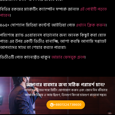
বিভিন্ন রকমের মার্কেটিং ক্যাম্পেইন সম্পর্কে জানতে
এই পোস্টটি পড়তে
পারেন
।
৪৬৫+ সোশ্যাল মিডিয়া কন্টেন্ট আইডিয়া পেতে
এখানে ক্লিক করুন
।
পরিশেষে ব্র্যান্ড এওয়ারনেস বাড়ানোর জন্য অনেক কিছুই করা যেতে
পারে। এর উপর একটি ভিডীও বানাচ্ছি, আশা করছি আগামি সপ্তাহেই
আপনাদের সাথে তা শেয়ার করতে পারবো।
ভিডীওটি পেতে কানেক্টেড থাকুন
আমার ফেসবুক গ্রুপে
।
আপনার ব্যবসার জন্য সঠিক পরামর্শ চান?
আমাদের টিমের সঙ্গে মিটিং যোগাযোগ করুন এবং জেনে নিন কীভাবে
আপনার বিক্রয় ও আয় দ্বিগুণ, তিনগুণ কিংবা চারগুণ বাড়ানো সম্ভব।
+8801324738600