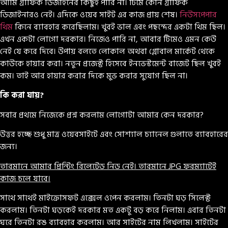
আমি গ্রাফিক ডিজাইনের কিছুই পারি না। টিমে কোন গ্রাফিক
ডিজাইনারও নেই। এদিকে ওয়েব সাইট এর কাজ প্রায় শেষ।
নিউসপেপার
থিম
কিনে ব্যাবহার করেছিলাম। খুবই ভাল এবং পছন্দের একটা থিম ছিল।
এখন একটা লোগো দরকার। নিজেও পারি না, আবার টিমেও এমন কেউ
নেই যে করে দিবে। উপায় বলতে লোকাল অথবা গ্লোবাল মার্কেট থেকে
কাউকে হায়ার করা। নতুন প্রজেক্ট হিসেবে ইনভেস্টমেন্ট বাজেট ছিল খুবই
কম। তাই আর হায়ার করার দিকে মুভ করার সুযোগ ছিল না।
কি করা যায়?
সবার প্রথমে নিজেকে প্রশ্ন করলাম লোগোটা আমার কেন দরকার?
উত্তর হচ্ছে শুধু মাত্র ওয়েবসাইটে এবং সোশ্যাল চ্যানেল গুলাতে ব্যাবহারের
জন্য।
তারমানে আমার প্রিন্টিং রিলেটেড নিড নেই। তারমানে JPG ফরম্যাটেই
কাজ চলে যাবে।
সাথে সাথেই মাইক্রোসফট এক্সেল ওপেন করলাম। তিনটা ঘড় সিলেক্ট
করলাম। তিনটা ঘড়কেই দরকার মত একটু বড় করে নিলাম। এবার তিনটা
ঘরে তিনটা রঙ ব্যাবহার করলাম। আর সাইটের নাম লিখলাম। সাইটের