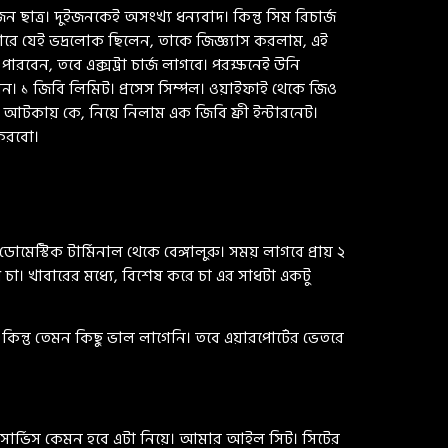
ত্র। দুইজনকেই অসংখ্য ধন্যবাদ। কিন্তু সিম রিচার্জ
টারে যেই ভদ্রলোক ছিলেন, তাকে জিজ্ঞ্যাস করলাম, এই
বেন, তবে এক্সট্রা চার্জ লাগবে। পরক্ষনেই উনি
ন। ১ জিবি লিমিট। প্রসেস সিম্পল। ওয়াইফাই থেকে জিও
আটকায় কে, নিয়ে নিলাম এক জিবি ফ্রী ইন্টারনেট।
ই করবো।
মেস্টিক টার্মিনাল থেকে বেঙ্গালুরু। সময় লাগবে প্রায় ২
চা। খাবারের মধ্যে, বিশেষ করে চা এর সাধটা একটু
কিন্তু তেমন কিছু ভাল লাগেনি। তবে এয়ারপোর্টের ভেতরে
 সার্ভিস কেমন হবে এটা নিয়ে। আমার আইল সিট। সিটের