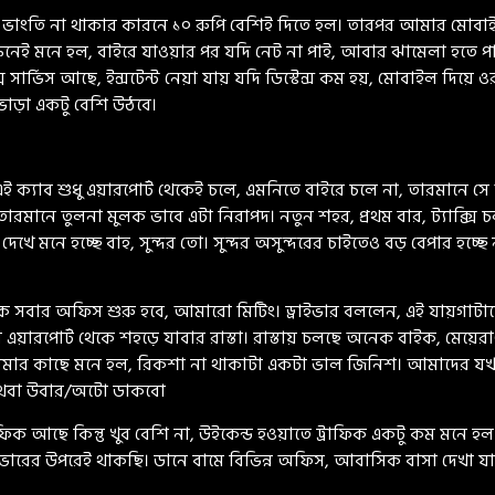
ারো ভাংতি না থাকার কারনে ১০ রুপি বেশিই দিতে হল। তারপর আমার মোবাই
ষনেই মনে হল, বাইরে যাওয়ার পর যদি নেট না পাই, আবার ঝামেলা হতে পার
ক্সি সার্ভিস আছে, ইন্সটেন্ট নেয়া যায় যদি ডিস্টেন্স কম হয়, মোবাইল দিয়ে 
ভাড়া একটু বেশি উঠবে।
রু, এই ক্যাব শুধু এয়ারপোর্ট থেকেই চলে, এমনিতে বাইরে চলে না, তারম
স তারমানে তুলনা মুলক ভাবে এটা নিরাপদ। নতুন শহর, প্রথম বার, ট্যাক্স
েখে মনে হচ্ছে বাহ, সুন্দর তো। সুন্দর অসুন্দরের চাইতেও বড় বেপার হচ্
কে সবার অফিস শুরু হবে, আমারো মিটিং। ড্রাইভার বললেন, এই যায়গাট
 এয়ারপোর্ট থেকে শহড়ে যাবার রাস্তা। রাস্তায় চলছে অনেক বাইক, মেয়েরাও চা
আমার কাছে মনে হল, রিকশা না থাকাটা একটা ভাল জিনিশ। আমাদের য
 অথবা উবার/অটো ডাকবো
রাফিক আছে কিন্তু খুব বেশি না, উইকেন্ড হওয়াতে ট্রাফিক একটু কম মনে হ
ওভারের উপরেই থাকছি। ডানে বামে বিভিন্ন অফিস, আবাসিক বাসা দেখা যাচ