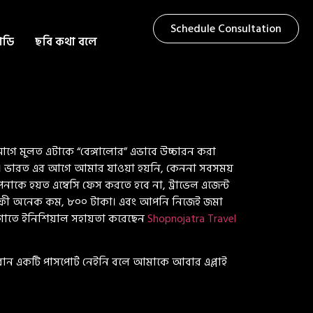
Schedule Consultation
টাডি
ছবি কথা বলে
ে। আগে মুলত এটাকে “বেঙ্গালোর” এভাবে উচ্চারন করা
 হবে। ভারত এর আগে আমার যাওয়া হয়নি, কেননা সবসময়
নাকে হয়ত এম্বেসি ফেস করতে হবে না, ট্রাভেল এজেন্ট
েসিং ফী অনেক কম, ৮০০ টাকা। এবং আপনি নিজেই জমা
য়গাতে ইনিশিয়াল সহায়তা করেছেন
Shopnojatra Travel
ান একটি পাসপোর্ট নেইনি বলে আমাকে আবার এপ্লাই