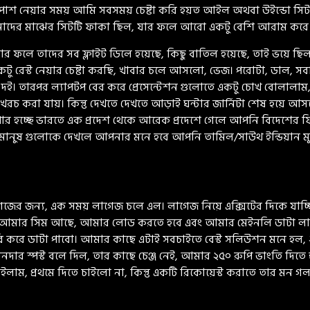
ডিং পাশ নেয়ার সময় আমি সবসময় চেষ্টা করি হয়ত আইল অথবা উইন্ডো সিট ন
 আমাদের মাঝের সিটটি ফাকা ছিল, যার ফলে আরো একটু বেশি আরাম করে
 যার ফলে তাদের সব ফ্লাইট ডিলে হয়েছে, কিছু বাতিল হয়েছে, তাই ভয়ে ছ
রেস্ট নেয়ার চেষ্টা করছি, খাবার চলে আসলো, ভেজ। পরোটা, ডাল, সবজ
 দই। তারপর ল্যাপটপ বের করে প্রেসেন্টেশন গুলোতে একটু চোখ বোলালা
ুরুতে খরচ করা যায়। কিন্তু দেখতে দেখতে আড়াই ঘন্টার জার্নিটা শেষ হয়ে আ
ার হচ্ছে ভারতে এক প্রদেশ থেকে আরেক প্রদেশে গেলে আপনি বিদেশের ফি
 মানুষ গুলোকে দেখলে আপনার মনে হবে আপনি তামিল/সাউথ ইন্ডিয়ান মুভ
েজের জন্য, এক সময় লাগেজ চলে এল। লাগেজ নিয়ে এক্সিটের দিকে যাচ্
, আমার সিম আছে, আমার লোড করতে হবে এবং আমার মেইনলি ডাটা লাগ
ি করে ডাটা পাবো। আমার কাছে এটাই সবচাইতে বেস্ট সলিউশন মনে হল, ২৫০
ানদার স্পস্ট বলে দিল, তার কাছে চেঞ্জ নেই, আমার ২৫০ রুপি ভাংতি দিত
াইলাম, প্রথমে দিতে চাইলো না, কিন্তু একটি রিকোয়েস্ট করাতে তার মন গ