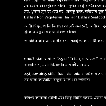
ফ্রেস হওয়ার পর পরবর্তি দুই দিনের জন্য কিছু কাজ এগিয়
এখানেই খাব। রেস্টুরেন্ট গ্রাউন্ড ফ্লোরে। রেস্টুরেন্
মত, খুললে মুল বই বেড় হয়। যেহেতু সাউথ ইন্ডিয়ান ফুড 
Dakhsin Non Vegeterian Thali এবং Dakhsin Seafood T
আমি সিফুড থালি নিলাম। আগেই বলে নেই, আমি যে খুব
ঝুলিতে নতুন কিছু যোগ হতে যাচ্ছে।
আগেই বলেছি তাদের পরিবেশন একটু আলাদা, স্টিলের এব
প্রথমেই তারা আমাকে কিছু চাটনি দিল, সাথে একটি ক
বাংলাদেশে, এই পিঠাগুলোর নাম কী মনে নাই।
বড়া, এবং পাপড় চাটনি দিয়ে খেয়ে আমার পেট প্রায় ভ
সব গুলো আইটেমি কিছুটা ঝাল এবং স্পাইসি।
তারপর আসলো ডোশা এবং কিছু চাটনি সম্ভবত, একটা নাড়