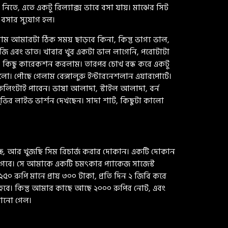
িতে, এতে একটু রিল্যাক্স ভাবে বসা যায়। মাঝের সিট
 বসার সুযোগ হল।
িলাম আমারটা ঠিক সময় ছাড়বে কিনা, কিন্তু ভাগ্য ভাল,
ি এবং ভাত। খাবার খুব একটা ভাল লাগেনি, পরোটাটা
ম, কিছু কারেকশন করলাম। তারপর চোখ বন্ধ করে একটু
সলো। পৌছে গেলাম বেঙ্গালুরু ইন্টারনেশলান এয়ারপোর্টে।
লিংটাই পাবেন। ভাষা আলাদা, স্টাইল আলাদা, বর্ন
ির লাইভ ভার্শন দেখছেন। সাদা শার্ট, কিছুটা কালো
ছি, আর খুজছি সিম রিচার্জ করার দোকান। একটি দোকান
বে। সে আমাকে একটি চমৎকার প্যাকেজ সাজেস্ট
 রুপি মানে প্রায় ৩০০ টাকা, প্রতি দিন ২ জিবি করে
ে হবে। কিন্তু আমার কাছে আছে ২০০০ রুপির নোট, এবং
লানো গেল।