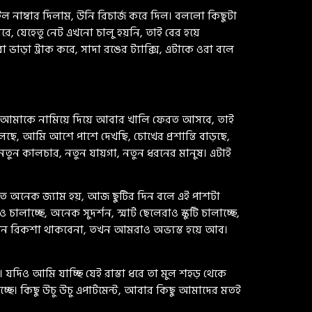
ল নাম্বার দিলাম, উনি রিচার্জ করে দিল। বললো কিছুটা
ে, যেহেতু নেট এখনো চালু হয়নি, তাই বের হয়ে
ওরা ভাড়া ট্রাক করে, সাদা রঙের ট্যাক্সি, এটাকে ওরা বলে
ানে সে আমাকে নামিয়ে দিয়ে আবার খালি ফেরত আসবে, তাই
ি চলছে, আমি আশে পাশে দেখছি, চোখের প্রশান্তি বাড়ছে,
ছে নতুন কালচার, নতুন যায়গা, নতুন ধরনের মানুষ। এটাই
াতে অনেক জ্যাম হয়, আজ ছুটির দিন বলে এই পাশটা
লাচ্ছে, অনেক সুদর্শন, স্মার্ট ছেলেরাও স্কুটি চালাচ্ছে,
খন রিকশা থাকবেনা, তখন আমরাও অভ্যস্ত হয়ে আব।
ল। যদিও আমি যাচ্ছি যেই রাস্তা ধরে তা মুল শহড় থেকে
্ছে। কিছু উচু উচু এপার্টমেন্ট, আবার কিছু আমাদের মতই