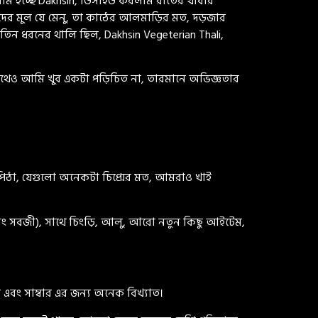
র নাম হচ্ছে Dakhsin, ডিসাইড করলাম রাতের খাবার
ের, ওদের মুল যে মেনু, তা কাঠের আলমাড়ির মত, দড়জার
। তিন ধরনের থালি ছিল, Dakhsin Vegeterian Thali,
াথেও আমি খুব একটা পড়িচিত না, তারমানে অভিজ্ঞতার
িঠা, যেগুলো অনেকটা চিপ্সের মত, আমরাও খাই
বং সবজী), সাথে চিংড়ি, আলু, আরো নতুন কিছু আইটেম,
বং সাম্বার এর জন্য অনেক বিখ্যাত।