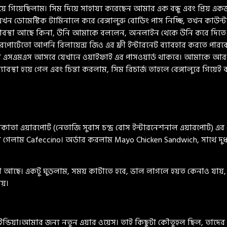
েছিলাম। সিম দিয়ে সাহায্য করেছেন আমার এক বন্ধু এবং প্রিয় একজন ছা
ডোমেস্টিক টার্মিনালে করে বেঙ্গালুরু বোর্ডিং পাস নিচ্ছি, তখন কাউন্
যাবস্থা আছে কিনা, উনি আমাকে বললেন, অনলাইন থেকে উনি করে দিতে পার
োর্টেতো আপনি রিলায়েন্স জিও এর ফ্রী ইন্টারনেট ব্যাবহার করতে পারবে
একটা এসএমএস আসবে যেখানে ওয়াইফাই এর পাসওয়ার্ড থাকবে। আমাকে আর 
বস্থা হয়ে গেল এবং চিন্তা করলাম, সিম রিচার্জ তাহলে বেঙ্গালুরে গিয়ে
া এয়ারপোর্ট (নেতাজি সুবাস চন্দ্র বোস ইন্টারনেশনাল এয়ারপোর্ট) এর ডো
ে গেলাম Cafeccino। অর্ডার করলাম Mayo Chicken Sandwich, সাথে দুধ 
স্থা আছে। একটু ঘুড়লাম, সময় কাটাতে হবে, ভাল লাগলে হয়ত কেনাও যায়, 
নয়।
ন্ডিয়া।আমার জন্য নতুন এয়ার ওয়েস। তাই কিছুটা কৌতুহল ছিল, তাদের