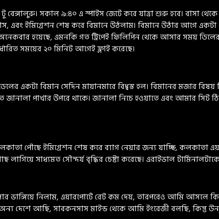
 বেঙ্গালুরু। সকাল ৯:৪০ এ স্পাইস জেটে করে যাত্রা শুরু হবে। বাসা থ
ডিং পাস, এবং ইমিগ্রেশন শেষ করে বিমানে উঠলাম। বিমানে উঠার আগে এক
া অনেকবার হয়েছে, এমনকি গত ট্রিপেই ফিলিপিন থেকে আসার সময় ডিলের
র্ধারিত সময়ের ২০ মিনিট আগেই ফ্লাই করেছে।
ডেলের একটা বিমান সেদিন মায়ানমারে বিধ্বস্ত হল। বিমানের মজার বিষয়
তে জানালা পাখার উপরে থাকে। জানালা নিচে হওয়াতে এবং আমার সিট ঠি
তা পৌছে ইমিগ্রেশন শেষ করে ব্যাগ নেয়ার জন্য যাচ্ছি, কলকাতা এয়ার
াছ লাগিয়ে সাধ্যমত সৌন্দর্য বৃদ্ধির চেষ্টা করেছে। এরাইভাল টার্মিনাল
র ভাঙ্গিয়ে নিলাম, এয়ারপোর্টে রেট কম দেয়, তারপরেও আমি আসলে কিছ
 অন্য দেশে আছি, সাবকনসাস মাইন্ড থেকে আমি ইংরেজী বলছি, কিন্তু উ