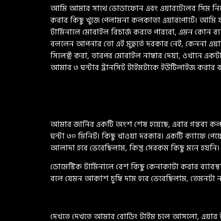
আমি আমার সাথে ভোডাফোন এবং এয়ারটেলের সিম নিয়ে গিয়
করার কিছু খুজে পেলামনা কলকাতা এয়ারপোর্টে। আমি যখন 
টার্মিনালে মোবাইল রিচার্জ করতে পারবো, এমন কোন ব্
বললেন আপনার তো এই মুহুর্তে দরকার নেই, কেননা এয়ারপ
সিলেক্ট করা, তারপর মোবাইল নাম্বার দেয়া, ওখানে 
আমার ৩ ঘন্টার ট্রানসিট টাইমটাকে ইউটিলাইজ করার ব্যা
আমার জার্নির একটি অংশ শেষ হয়েছে, এবার গন্তব্য কলকাত
ঘন্টা ৩০ মিনিট। কিছু খাওয়া দরকার। একটি ক্যাফে পেয়
আলাদা হবে ভেবেছিলাম, কিন্তু সেরকম কিছু মনে হয়নি।
ডোমেস্টিক টার্মিনালে বেশ কিছু কেনাকাটা করার ব্যাব
বলে যেমন আকাশ চুম্বি দাম হবে ভেবেছিলাম, তেমনটা 
দেখতে দেখতে আমার বোর্ডিং টাইম চলে আসলো, এয়ার ই