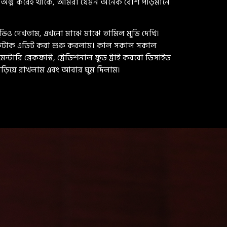
ান অল্প করেই থাকে, আমরা যেমন অনেক বেশি পড়িমানে
ুভিও দেখতাম, এখনো মাঝে মাঝে তামিল মুভি দেখি।
ে টুকটাক এডিট করা শুরু করলাম। কাল সকাল সকাল
টারি ব্রেকফাস্ট, ট্রেডিশনাল ফুড ট্রাই করবো ডিসাইড
 সড়িয়ে রাখলাম এবং আবার ঘুম দিলাম।