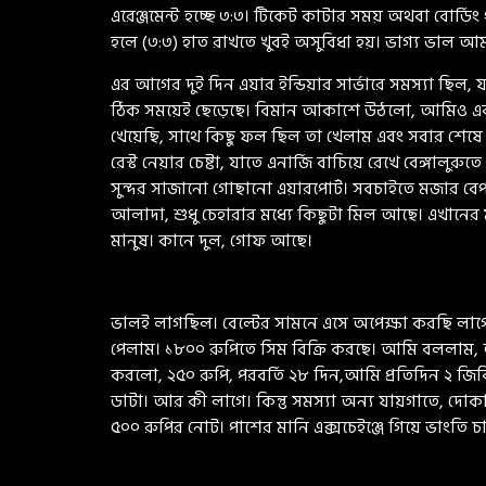
এরেঞ্জমেন্ট হচ্ছে ৩:৩। টিকেট কাটার সময় অথবা বোর্
হলে (৩:৩) হাত রাখতে খুবই অসুবিধা হয়। ভাগ্য ভাল
এর আগের দুই দিন এয়ার ইন্ডিয়ার সার্ভারে সমস্যা ছিল,
ঠিক সময়েই ছেড়েছে। বিমান আকাশে উঠলো, আমিও একটু 
খেয়েছি, সাথে কিছু ফল ছিল তা খেলাম এবং সবার শেষে
রেস্ট নেয়ার চেষ্টা, যাতে এনার্জি বাচিয়ে রেখে বেঙ্গাল
সুন্দর সাজানো গোছানো এয়ারপোর্ট। সবচাইতে মজার বেপ
আলাদা, শুধু চেহারার মধ্যে কিছুটা মিল আছে। এখানের
মানুষ। কানে দুল, গোফ আছে।
ভালই লাগছিল। বেল্টের সামনে এসে অপেক্ষা করছি লাগ
পেলাম। ১৮০০ রুপিতে সিম বিক্রি করছে। আমি বললাম
করলো, ২৫০ রুপি, পরবর্তি ২৮ দিন,আমি প্রতিদিন ২ জিব
ডাটা। আর কী লাগে। কিন্তু সমস্যা অন্য যায়গাতে, দোক
৫০০ রুপির নোট। পাশের মানি এক্সচেইঞ্জে গিয়ে ভাংতি চ