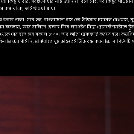
আরো কিছু খাবার, সবগুলোয়ার নাম জানিনা। বলে নেই, সব কিছুর পড়িম
ম কম থাকে, তাই খাওয়া যায়।
রার পালা। মনে হল, বাংলাদেশে বসে তো ইন্ডিয়ান চ্যানেল দেখতাম, ম
িভি অন করলাম, আর বালিশে হেলান দিয়ে ল্যাপটপ নিয়ে প্রেসেন্টেশনটাত
কে বের হতে হবে সকাল ৮:৩০। তার আগে ব্রেকফাস্ট করতে হবে। কমপ্লিমেন্
লাম টের পাই নি, মাঝরাতে খুম ভাঙতেই টিভি বন্ধ করলাম, ল্যাপটপটি