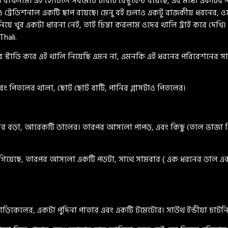
ে রাখলাম। এই হোটেলে সর্বমোট চারটি রেস্টুরেন্ট রয়েছে, এর মধ্যে একটি
টের ভেতরেও ট্রেডিশনাল একটি ছাপ রয়েছে। মেনু বই গুলাও একটু রাজকীয় ধরন
নিয়ে খুব একটা ধারনা নেই, তাই চিন্তা করলাম ওদের থালি ট্রাই করে দেখি
hali.
 স্টাডি করে এই থালি নিয়েছি এমন না, এমনকি এই ধরনের পরিবেশনের স
ং পিতলের থালা, ছোট ছোট বাটি, পানির গ্লাসটাও পিতলের।
লার বড়া, আরেকটি ডালের। তারপর আসলো পাপড়, এবং কিছু তেলে ভাজা প
ড়ে গিয়েছে, তারপর আসলো একটি পড়টা, সাথে সামবার ( এক ধরনের ডাল এ
িকেলের, একটা পুদিনা পাতার এবং একটি টমেটোর। সাউথ ইন্ডীয়া চাটনি এ