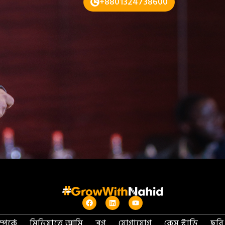
+8801324738600
পর্কে
মিডিয়াতে আমি
ব্লগ
যোগাযোগ
কেস স্টাডি
ছবি