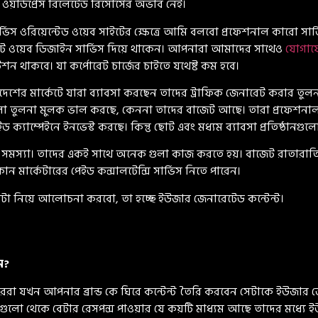
ার্ডপ্রেস রিলেটেড রিসোর্সের অভাব নেই।
্ভিস ওরিয়েন্টেড ওয়েব সাইটের ক্ষেত্রে আমি বলবো প্রফেশনাল কারো সা
টে ওয়েব ডিজাইন সার্ভিস দিয়ে থাকেন। আপনারা আমাদের সাথেও
যোগা
থাকবে। যা কর্পোরেট চার্জের চাইতে যথেষ্ট কম হবে।
শের মার্কেটে যারা ব্যাবসা করছেন তাদের ট্রাফিক জেনারেট করার তুলন
ান্ডগুলো তুলনা মুলক ভাল করছে, কেননা তাদের বাজেট আছে। তারা প্রফেশনাল
পেইড ক্যাম্পেইনে ইনভেস্ট করছে। কিন্তু ছোট এবং মধ্যম ব্যাবসা প্রতিষ
 সমস্যা। তাদের একই সাথে অনেক গুলা কাজ করতে হয়। বাজেট রাতারাতি 
োন মার্কেটারের পেইড কন্সালটেন্সি সার্ভিস নিতে পারেন।
টা নিয়ে আলোচনা করবো, তা হচ্ছে ইউজার জেনারেটেড কন্টেন্ট।
ন?
রা যখন আপনার ব্রান্ড কে ঘিরে কন্টেন্ট তৈরি করবেন সেটাকে ইউজার জে
্পেইনগুলো থেকে বেটার রেসপন্স পাওয়ার যে কয়টি মাধ্যম আছে তাদের মধ্যে