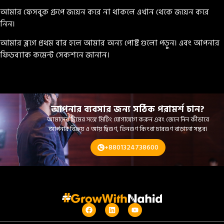
আমার ফেসবুক গ্রুপে জয়েন করে না থাকলে এখান থেকে জয়েন করে
নিন।
আমার ব্লগে প্রথম বার হলে আমার অন্য পোষ্ট গুলো পড়ুন। এবং আপনার
ফিডব্যাক কমেন্ট সেকশনে জানান।
আপনার ব্যবসার জন্য সঠিক পরামর্শ চান?
আমাদের টিমের সঙ্গে মিটিং যোগাযোগ করুন এবং জেনে নিন কীভাবে
আপনার বিক্রয় ও আয় দ্বিগুণ, তিনগুণ কিংবা চারগুণ বাড়ানো সম্ভব।
+8801324738600