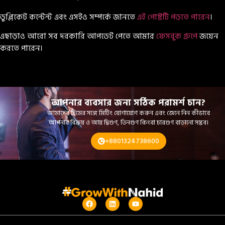
ডুপ্লিকেট কন্টেন্ট এবং এসইও সম্পর্কে জানতে
এই পোষ্টটি পড়তে পারেন
।
এছাড়াও আরো সব দরকারি আপডেট পেতে আমার
ফেসবুক গ্রুপে
জয়েন
করতে পারেন।
আপনার ব্যবসার জন্য সঠিক পরামর্শ চান?
আমাদের টিমের সঙ্গে মিটিং যোগাযোগ করুন এবং জেনে নিন কীভাবে
আপনার বিক্রয় ও আয় দ্বিগুণ, তিনগুণ কিংবা চারগুণ বাড়ানো সম্ভব।
+8801324738600