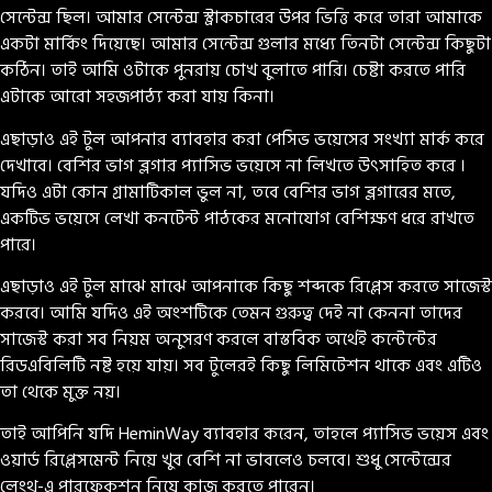
সেন্টেন্স ছিল। আমার সেন্টেন্স স্ট্রাকচারের উপর ভিত্তি করে তারা আমাকে
একটা মার্কিং দিয়েছে। আমার সেন্টেন্স গুলার মধ্যে তিনটা সেন্টেন্স কিছুটা
কঠিন। তাই আমি ওটাকে পুনরায় চোখ বুলাতে পারি। চেষ্টা করতে পারি
এটাকে আরো সহজপাঠ্য করা যায় কিনা।
এছাড়াও এই টুল আপনার ব্যাবহার করা পেসিভ ভয়েসের সংখ্যা মার্ক করে
দেখাবে। বেশির ভাগ ব্লগার প্যাসিভ ভয়েসে না লিখতে উৎসাহিত করে ।
যদিও এটা কোন গ্রামাটিকাল ভুল না, তবে বেশির ভাগ ব্লগারের মতে,
একটিভ ভয়েসে লেখা কনটেন্ট পাঠকের মনোযোগ বেশিক্ষণ ধরে রাখতে
পারে।
এছাড়াও এই টুল মাঝে মাঝে আপনাকে কিছু শব্দকে রিপ্লেস করতে সাজেস্ট
করবে। আমি যদিও এই অংশটিকে তেমন গুরুত্ব দেই না কেননা তাদের
সাজেস্ট করা সব নিয়ম অনুসরণ করলে বাস্তবিক অর্থেই কন্টেন্টের
রিডএবিলিটি নষ্ট হয়ে যায়। সব টুলেরই কিছু লিমিটেশন থাকে এবং এটিও
তা থেকে মুক্ত নয়।
তাই আপিনি যদি HeminWay ব্যাবহার করেন, তাহলে প্যাসিভ ভয়েস এবং
ওয়ার্ড রিপ্লেসমেন্ট নিয়ে খুব বেশি না ভাবলেও চলবে। শুধু সেন্টেন্সের
লেংথ-এ পারফেকশন নিয়ে কাজ করতে পারেন।