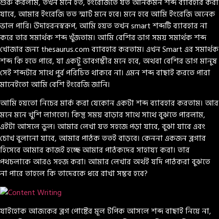
শুরু করলাম, তখন মনে হত, ইংরেজিতে যত আনকমন শব্দ ব্যাবহার করা
যাবে, আমার ইংরেজি তত স্মার্ট মনে হবে। মনে হবে আমি ইংরেজি অনেক
ভাল পারি। উদাহরনস্বরূপ, আমি হয়ত তখন smart শব্দটি ব্যাবহার না
করে তার সমার্থক শব্দ খুঁজতাম। আমি বেশির ভাগ সময় সমার্থক শব্দ
খোজার জন্য thesaurus.com ব্যাবহার করতাম। এখন Smart এর সমার্থক
শব্দ কি হতে পারে, যা একটু ভাবগম্ভীর মনে হবে, অথবা বেশির ভাগ মানুষ
সেই শব্দটার সাথে পুর্ব পরিচিত থাকবে না। এমন শব্দ বাছাই করতে পারা
মানেইতো আমি বেশি ইংরেজি জানি।
আমি হয়তো নিচের মার্ক করা যেকোন একটা শব্দ ব্যাবহার করতাম। আর
মনে মনে খুশি লাগতো। কিন্তু সময় বাড়ার সাথে সাথে বুঝতে পারলাম,
এইটা আসলে ভুল। আমার লেখা যত সহজে পড়া যাবে, বুঝা যাবে এবং
চোখ বুলানো যাবে, আমার পাঠক ততই বাড়বে। কেননা একজন ব্লগার
হিসেবে আমার কাজই হচ্ছে আমার পাঠকদের সাহায্য করা। তার
পথচলাকে আরও সহজ করা। আমার লেখার অর্থই যদি পাঠকরা বুঝতে
না পারে তাহলে কি তাদেরকে ধরে রাখা সম্ভব হবে?
যাইহোক আজকের ব্লগ পোষ্টের মূল টপিক আসলে শব্দ বাছাই নিয়ে না,