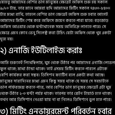
যেহেতু আমাদের বেশির ভাগ মানুষের ক্ষেত্রেই অফিস শুরু হয় সকাল
৯/১০ টায়, তার মানে আমরা যদি আমাদের মিটিং সকাল ৭ঃ৩০-৮ঃ০০
টার মধ্যে রাখি, তাহলে বেশির ভাগ ক্ষেত্রেই অফিস শুরু হবার আগেই
আমাদের মিটিং শেষ করে অফিসে জয়েন করতে পারা যাবে। বড়জোড়
অফিস আওয়ার থেকে ঘন্টাখানেক সময় অতিরিক্ত লাগতে পারে। সে
ক্ষেত্রে এমন কোন ভেনু সিলেক্ট করা উচিৎ যেটা অফিস থেকে খুব একটা
দূরে নয়।
২) এনার্জি ইউটিলাইজ করাঃ
আমি শুরুতেই লিখেছিলাম, ঘুম থেকে উঠার পর আমাদের এনার্জি লেভেল
ফুল থাকে; মাথা ঠান্ডা থাকে। তাই এসময় মিটিং করতে পারলে এটাকে
বেশি কার্যকর করা সম্ভব। ডিসিশন ফ্যাটিগ বলে একটা কথা আছে।
মানুষের সারাদিনের মধ্যে এমন কিছু সময় থাকে যে সময় সে সবচাইতে
ভাল পার্ফরমেন্স করতে পারে, আর বেশির ভাগ মানুষের ক্ষেত্রেই এটা ঘুম
থেকে উঠার ২-৩ ঘন্টা পর্যন্ত থাকে। তারপর তার ব্রেইন টায়ার্ড হতে থাকে।
তখন আর ডিসিশান নেওয়া যায় না বা নিলেও ডিসিশনে ভুল হতে পারে।
৩) মিটিং এনভায়রমেন্ট পরিবর্তন হবার