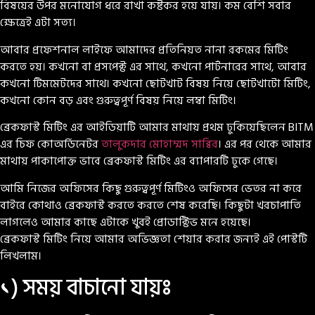
বিষয়ের উপর মনোযোগ ধরে রাখা কষ্টকর হয়ে যায়। কম বেশি সবার
ক্ষেত্রেই এটা সত্য।
আবার প্রফেশনাল লাইফে আমাদের প্রতিনিয়ত নানা রকমের মিটিং
করতে হয়। কখনো বা প্রসপেক্ট এর সাথে, কখনো পার্টনারের সাথে, আবার
কখনো টিমমেটদের সাথে। কখনো ছোটখাট বিষয় নিয়ে ছোটখাটো মিটিং,
কখনো কোন বড় এবং গুরুত্বপূর্ণ বিষয় নিয়ে লম্বা মিটিং।
ব্রেকফাস্ট মিটিং এর আইডিয়াটি আমার মাথায় প্রথম ঢুকিয়েছিলেন BITM
এর চিফ কোঅর্ডিনেটর
তালুকদার মোহাম্মদ সাব্বির
। এর পর থেকে আমার
মাথায় পাকাপোক্ত ভাবে ব্রেকফাস্ট মিটিং এর ব্যাপারটি ঢুকে গেছে।
আমি নিজের অফিসের কিছু গুরুত্বপূর্ণ মিটিংও অফিসের ভেতর না করে
বাইরে কোথাও ব্রেকফাস্ট করতে করতে শেষ করেছি। কিছুটা খরচাপাতি
লাগলেও আমার কাছে এটাকে খুবই প্রোডাক্টিভ মনে হয়েছে।
ব্রেকফাস্ট মিটিং নিয়ে আমার অভিজ্ঞতা শেয়ার করার জন্যই এই পোস্টটি
লিখলাম।
১) সময় বাচানো যায়ঃ