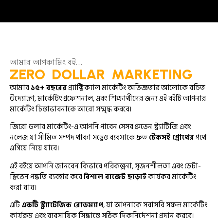
আমার আপকামিং বই…
ZERO DOLLAR MARKETING
আমার
১৫+ বছরের
প্র্যাক্টিক্যাল মার্কেটিং অভিজ্ঞতার আলোকে রচিত
উদ্যোক্তা, মার্কেটিং প্রফেশনাল, এবং শিক্ষার্থীদের জন্য এই বইটি আপনার
মার্কেটিং চিন্তাভাবনাকে আরো সম্মৃদ্ধ করবে।
জিরো ডলার মার্কেটিং-এ আপনি পাবেন সেসব প্রুভেন স্ট্র্যাটিজি এবং
নলেজ যা সীমিত সম্পদ থাকা সত্ত্বেও ব্যবসাকে দ্রুত
টেকসই গ্রোথের
পথে
এগিয়ে নিয়ে যাবে।
এই বইয়ে আপনি জানবেন কিভাবে পরিকল্পনা, সৃজনশীলতা এবং ডেটা-
ড্রিভেন পদ্ধতি ব্যবহার করে
বিশাল বাজেট ছাড়াই
কার্যকর মার্কেটিং
করা যায়।
এটি
একটি স্ট্র্যাটেজিক রোডম্যাপ
, যা আপনাকে সরাসরি সফল মার্কেটিং
কার্যক্রম এবং ব্যবসায়িক সিদ্ধান্তে সঠিক দিকনির্দেশনা প্রদান করবে।