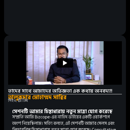
তাদের সাথে আমাদের অভিজ্ঞতা এক কথায় অনবদ্য!!
তালুকদার মোহাম্মদ সাব্বির
সিইও, BITM
সেশনটি আমার চিন্তাধারায় নতুন মাত্রা যোগ করেছে
সম্প্রতি আমি Bizcope-এর নাহিদ ভাইয়ের একটি ওয়ার্কশপে
অংশ নিয়েছিলাম। সত্যি বলতে, এই সেশনটি আমার সেলস এবং
লিডারশিপ চিন্তাধারায় নতুন মাত্রা যোগ করেছে। Consultative