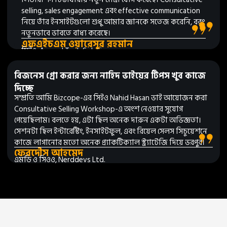
selling, sales engagement এবং effective communication
নিয়ে তাঁর ইনসাইটগুলো শুধু আমার জ্ঞানকে সতেজ করেনি, বরং
নতুনভাবে ভাবতে বাধ্য করেছে।
এফএইচএম ওয়ারেসুর রহমান
সিইও, Accord Tech Solutions
বিজনেস গ্রো করার জন্য নাহিদ ভাইয়ের টিপস খুব কাজে
দিচ্ছে
সম্প্রতি আমি Bizcope-এর সিইও Nahid Hasan ভাই আয়োজন করা
Consultative Selling Workshop-এ অংশ নেওয়ার সুযোগ
পেয়েছিলাম। বলতে হয়, এটা ছিল অনেক দারুন একটা অভিজ্ঞতা।
সেশনটা ছিল ইন্টারেস্টিং, ইনসাইটফুল, এবং রিয়েল সেলস সিচুয়েশনে
কাজে লাগানোর মতো অনেক প্র্যাকটিক্যাল স্ট্র্যাটেজি দিয়ে ভরপুর।
ফেরদৌস আহমেদ
এমডি ও সিওও, Nerddevs Ltd.