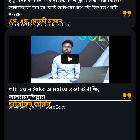
দৃষ্টিভঙ্গিটাই পাল্টে দিয়েছে। এখন ডিল ক্লোজ করতে অনেক বেশি
আত্মবিশ্বাসী মনে হয়। স্মার্ট সেলিংয়ের পথে এটা ছিল বড় একটা
পদক্ষেপ!
এস. এম. মেহেদী হাসান
ম্যানেজিং ডিরেক্টর, Coder71 Ltd.
লাস্ট ওয়ান ইয়ারে আমরা যে রেজাল্ট পাচ্ছি,
আলহামদুলিল্লাহ!
আরেফিন জামান
কো-ফাউন্ডার এন্ড সিইও, MedEasy