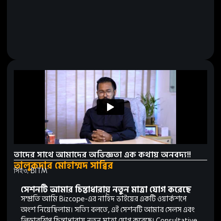
তাদের সাথে আমাদের অভিজ্ঞতা এক কথায় অনবদ্য!!
তালুকদার মোহাম্মদ সাব্বির
সিইও, BITM
সেশনটি আমার চিন্তাধারায় নতুন মাত্রা যোগ করেছে
সম্প্রতি আমি Bizcope-এর নাহিদ ভাইয়ের একটি ওয়ার্কশপে
অংশ নিয়েছিলাম। সত্যি বলতে, এই সেশনটি আমার সেলস এবং
লিডারশিপ চিন্তাধারায় নতুন মাত্রা যোগ করেছে। Consultative