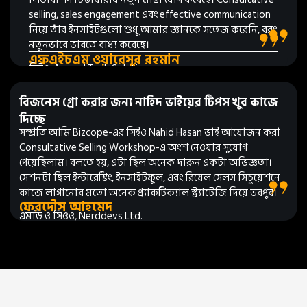
selling, sales engagement এবং effective communication
নিয়ে তাঁর ইনসাইটগুলো শুধু আমার জ্ঞানকে সতেজ করেনি, বরং
নতুনভাবে ভাবতে বাধ্য করেছে।
এফএইচএম ওয়ারেসুর রহমান
সিইও, Accord Tech Solutions
বিজনেস গ্রো করার জন্য নাহিদ ভাইয়ের টিপস খুব কাজে
দিচ্ছে
সম্প্রতি আমি Bizcope-এর সিইও Nahid Hasan ভাই আয়োজন করা
Consultative Selling Workshop-এ অংশ নেওয়ার সুযোগ
পেয়েছিলাম। বলতে হয়, এটা ছিল অনেক দারুন একটা অভিজ্ঞতা।
সেশনটা ছিল ইন্টারেস্টিং, ইনসাইটফুল, এবং রিয়েল সেলস সিচুয়েশনে
কাজে লাগানোর মতো অনেক প্র্যাকটিক্যাল স্ট্র্যাটেজি দিয়ে ভরপুর।
ফেরদৌস আহমেদ
এমডি ও সিওও, Nerddevs Ltd.