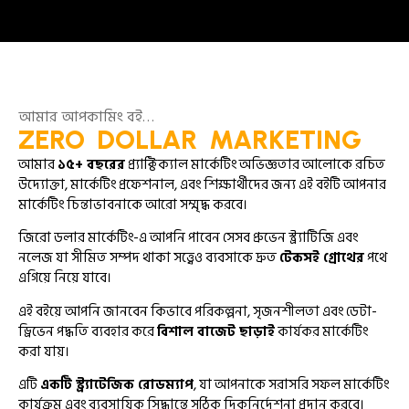
আমার আপকামিং বই…
ZERO DOLLAR MARKETING
আমার
১৫+ বছরের
প্র্যাক্টিক্যাল মার্কেটিং অভিজ্ঞতার আলোকে রচিত
উদ্যোক্তা, মার্কেটিং প্রফেশনাল, এবং শিক্ষার্থীদের জন্য এই বইটি আপনার
মার্কেটিং চিন্তাভাবনাকে আরো সম্মৃদ্ধ করবে।
জিরো ডলার মার্কেটিং-এ আপনি পাবেন সেসব প্রুভেন স্ট্র্যাটিজি এবং
নলেজ যা সীমিত সম্পদ থাকা সত্ত্বেও ব্যবসাকে দ্রুত
টেকসই গ্রোথের
পথে
এগিয়ে নিয়ে যাবে।
এই বইয়ে আপনি জানবেন কিভাবে পরিকল্পনা, সৃজনশীলতা এবং ডেটা-
ড্রিভেন পদ্ধতি ব্যবহার করে
বিশাল বাজেট ছাড়াই
কার্যকর মার্কেটিং
করা যায়।
এটি
একটি স্ট্র্যাটেজিক রোডম্যাপ
, যা আপনাকে সরাসরি সফল মার্কেটিং
কার্যক্রম এবং ব্যবসায়িক সিদ্ধান্তে সঠিক দিকনির্দেশনা প্রদান করবে।