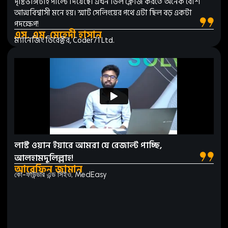
দৃষ্টিভঙ্গিটাই পাল্টে দিয়েছে। এখন ডিল ক্লোজ করতে অনেক বেশি
আত্মবিশ্বাসী মনে হয়। স্মার্ট সেলিংয়ের পথে এটা ছিল বড় একটা
পদক্ষেপ!
এস. এম. মেহেদী হাসান
ম্যানেজিং ডিরেক্টর, Coder71 Ltd.
লাস্ট ওয়ান ইয়ারে আমরা যে রেজাল্ট পাচ্ছি,
আলহামদুলিল্লাহ!
আরেফিন জামান
কো-ফাউন্ডার এন্ড সিইও, MedEasy