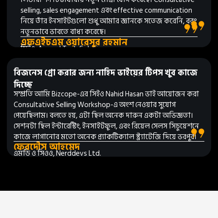
selling, sales engagement এবং effective communication
নিয়ে তাঁর ইনসাইটগুলো শুধু আমার জ্ঞানকে সতেজ করেনি, বরং
নতুনভাবে ভাবতে বাধ্য করেছে।
এফএইচএম ওয়ারেসুর রহমান
সিইও, Accord Tech Solutions
বিজনেস গ্রো করার জন্য নাহিদ ভাইয়ের টিপস খুব কাজে
দিচ্ছে
সম্প্রতি আমি Bizcope-এর সিইও Nahid Hasan ভাই আয়োজন করা
Consultative Selling Workshop-এ অংশ নেওয়ার সুযোগ
পেয়েছিলাম। বলতে হয়, এটা ছিল অনেক দারুন একটা অভিজ্ঞতা।
সেশনটা ছিল ইন্টারেস্টিং, ইনসাইটফুল, এবং রিয়েল সেলস সিচুয়েশনে
কাজে লাগানোর মতো অনেক প্র্যাকটিক্যাল স্ট্র্যাটেজি দিয়ে ভরপুর।
ফেরদৌস আহমেদ
এমডি ও সিওও, Nerddevs Ltd.