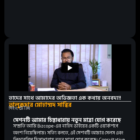
তাদের সাথে আমাদের অভিজ্ঞতা এক কথায় অনবদ্য!!
তালুকদার মোহাম্মদ সাব্বির
সিইও, BITM
সেশনটি আমার চিন্তাধারায় নতুন মাত্রা যোগ করেছে
সম্প্রতি আমি Bizcope-এর নাহিদ ভাইয়ের একটি ওয়ার্কশপে
অংশ নিয়েছিলাম। সত্যি বলতে, এই সেশনটি আমার সেলস এবং
লিডারশিপ চিন্তাধারায় নতুন মাত্রা যোগ করেছে। Consultative