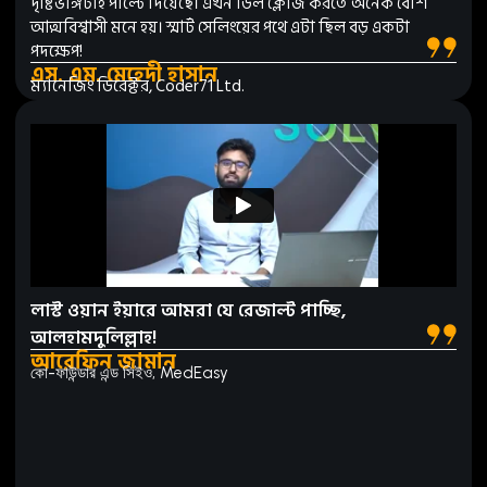
দৃষ্টিভঙ্গিটাই পাল্টে দিয়েছে। এখন ডিল ক্লোজ করতে অনেক বেশি
আত্মবিশ্বাসী মনে হয়। স্মার্ট সেলিংয়ের পথে এটা ছিল বড় একটা
পদক্ষেপ!
এস. এম. মেহেদী হাসান
ম্যানেজিং ডিরেক্টর, Coder71 Ltd.
লাস্ট ওয়ান ইয়ারে আমরা যে রেজাল্ট পাচ্ছি,
আলহামদুলিল্লাহ!
আরেফিন জামান
কো-ফাউন্ডার এন্ড সিইও, MedEasy