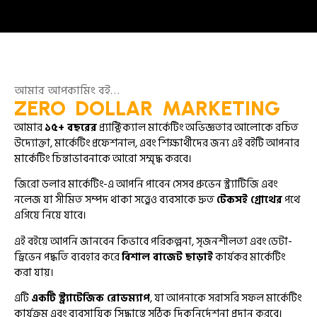
আমার আপকামিং বই…
ZERO DOLLAR MARKETING
আমার
১৫+ বছরের
প্র্যাক্টিক্যাল মার্কেটিং অভিজ্ঞতার আলোকে রচিত
উদ্যোক্তা, মার্কেটিং প্রফেশনাল, এবং শিক্ষার্থীদের জন্য এই বইটি আপনার
মার্কেটিং চিন্তাভাবনাকে আরো সম্মৃদ্ধ করবে।
জিরো ডলার মার্কেটিং-এ আপনি পাবেন সেসব প্রুভেন স্ট্র্যাটিজি এবং
নলেজ যা সীমিত সম্পদ থাকা সত্ত্বেও ব্যবসাকে দ্রুত
টেকসই গ্রোথের
পথে
এগিয়ে নিয়ে যাবে।
এই বইয়ে আপনি জানবেন কিভাবে পরিকল্পনা, সৃজনশীলতা এবং ডেটা-
ড্রিভেন পদ্ধতি ব্যবহার করে
বিশাল বাজেট ছাড়াই
কার্যকর মার্কেটিং
করা যায়।
এটি
একটি স্ট্র্যাটেজিক রোডম্যাপ
, যা আপনাকে সরাসরি সফল মার্কেটিং
কার্যক্রম এবং ব্যবসায়িক সিদ্ধান্তে সঠিক দিকনির্দেশনা প্রদান করবে।