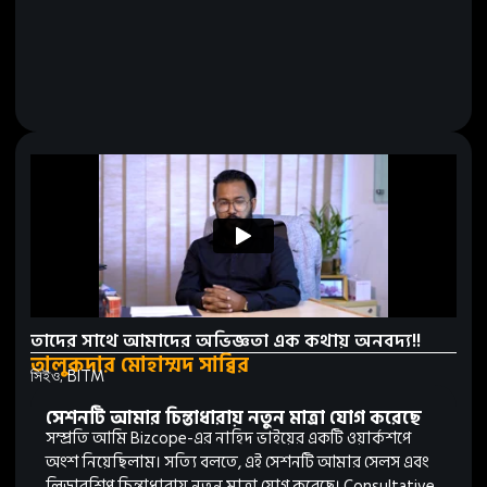
তাদের সাথে আমাদের অভিজ্ঞতা এক কথায় অনবদ্য!!
তালুকদার মোহাম্মদ সাব্বির
সিইও, BITM
সেশনটি আমার চিন্তাধারায় নতুন মাত্রা যোগ করেছে
সম্প্রতি আমি Bizcope-এর নাহিদ ভাইয়ের একটি ওয়ার্কশপে
অংশ নিয়েছিলাম। সত্যি বলতে, এই সেশনটি আমার সেলস এবং
লিডারশিপ চিন্তাধারায় নতুন মাত্রা যোগ করেছে। Consultative