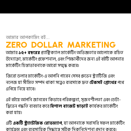
আমার আপকামিং বই…
ZERO DOLLAR MARKETING
আমার
১৫+ বছরের
প্র্যাক্টিক্যাল মার্কেটিং অভিজ্ঞতার আলোকে রচিত
উদ্যোক্তা, মার্কেটিং প্রফেশনাল, এবং শিক্ষার্থীদের জন্য এই বইটি আপনার
মার্কেটিং চিন্তাভাবনাকে আরো সম্মৃদ্ধ করবে।
জিরো ডলার মার্কেটিং-এ আপনি পাবেন সেসব প্রুভেন স্ট্র্যাটিজি এবং
নলেজ যা সীমিত সম্পদ থাকা সত্ত্বেও ব্যবসাকে দ্রুত
টেকসই গ্রোথের
পথে
এগিয়ে নিয়ে যাবে।
এই বইয়ে আপনি জানবেন কিভাবে পরিকল্পনা, সৃজনশীলতা এবং ডেটা-
ড্রিভেন পদ্ধতি ব্যবহার করে
বিশাল বাজেট ছাড়াই
কার্যকর মার্কেটিং
করা যায়।
এটি
একটি স্ট্র্যাটেজিক রোডম্যাপ
, যা আপনাকে সরাসরি সফল মার্কেটিং
কার্যক্রম এবং ব্যবসায়িক সিদ্ধান্তে সঠিক দিকনির্দেশনা প্রদান করবে।