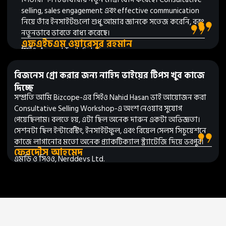
selling, sales engagement এবং effective communication
নিয়ে তাঁর ইনসাইটগুলো শুধু আমার জ্ঞানকে সতেজ করেনি, বরং
নতুনভাবে ভাবতে বাধ্য করেছে।
এফএইচএম ওয়ারেসুর রহমান
সিইও, Accord Tech Solutions
বিজনেস গ্রো করার জন্য নাহিদ ভাইয়ের টিপস খুব কাজে
দিচ্ছে
সম্প্রতি আমি Bizcope-এর সিইও Nahid Hasan ভাই আয়োজন করা
Consultative Selling Workshop-এ অংশ নেওয়ার সুযোগ
পেয়েছিলাম। বলতে হয়, এটা ছিল অনেক দারুন একটা অভিজ্ঞতা।
সেশনটা ছিল ইন্টারেস্টিং, ইনসাইটফুল, এবং রিয়েল সেলস সিচুয়েশনে
কাজে লাগানোর মতো অনেক প্র্যাকটিক্যাল স্ট্র্যাটেজি দিয়ে ভরপুর।
ফেরদৌস আহমেদ
এমডি ও সিওও, Nerddevs Ltd.