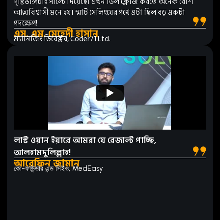
দৃষ্টিভঙ্গিটাই পাল্টে দিয়েছে। এখন ডিল ক্লোজ করতে অনেক বেশি
আত্মবিশ্বাসী মনে হয়। স্মার্ট সেলিংয়ের পথে এটা ছিল বড় একটা
পদক্ষেপ!
এস. এম. মেহেদী হাসান
ম্যানেজিং ডিরেক্টর, Coder71 Ltd.
লাস্ট ওয়ান ইয়ারে আমরা যে রেজাল্ট পাচ্ছি,
আলহামদুলিল্লাহ!
আরেফিন জামান
কো-ফাউন্ডার এন্ড সিইও, MedEasy