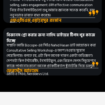
selling, sales engagement এবং effective communication
নিয়ে তাঁর ইনসাইটগুলো শুধু আমার জ্ঞানকে সতেজ করেনি, বরং
নতুনভাবে ভাবতে বাধ্য করেছে।
এফএইচএম ওয়ারেসুর রহমান
সিইও, Accord Tech Solutions
বিজনেস গ্রো করার জন্য নাহিদ ভাইয়ের টিপস খুব কাজে
দিচ্ছে
সম্প্রতি আমি Bizcope-এর সিইও Nahid Hasan ভাই আয়োজন করা
Consultative Selling Workshop-এ অংশ নেওয়ার সুযোগ
পেয়েছিলাম। বলতে হয়, এটা ছিল অনেক দারুন একটা অভিজ্ঞতা।
সেশনটা ছিল ইন্টারেস্টিং, ইনসাইটফুল, এবং রিয়েল সেলস সিচুয়েশনে
কাজে লাগানোর মতো অনেক প্র্যাকটিক্যাল স্ট্র্যাটেজি দিয়ে ভরপুর।
ফেরদৌস আহমেদ
এমডি ও সিওও, Nerddevs Ltd.