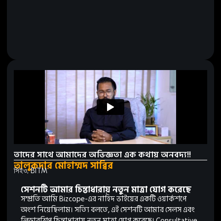
তাদের সাথে আমাদের অভিজ্ঞতা এক কথায় অনবদ্য!!
তালুকদার মোহাম্মদ সাব্বির
সিইও, BITM
সেশনটি আমার চিন্তাধারায় নতুন মাত্রা যোগ করেছে
সম্প্রতি আমি Bizcope-এর নাহিদ ভাইয়ের একটি ওয়ার্কশপে
অংশ নিয়েছিলাম। সত্যি বলতে, এই সেশনটি আমার সেলস এবং
লিডারশিপ চিন্তাধারায় নতুন মাত্রা যোগ করেছে। Consultative