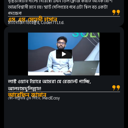
দৃষ্টিভঙ্গিটাই পাল্টে দিয়েছে। এখন ডিল ক্লোজ করতে অনেক বেশি
আত্মবিশ্বাসী মনে হয়। স্মার্ট সেলিংয়ের পথে এটা ছিল বড় একটা
পদক্ষেপ!
এস. এম. মেহেদী হাসান
ম্যানেজিং ডিরেক্টর, Coder71 Ltd.
লাস্ট ওয়ান ইয়ারে আমরা যে রেজাল্ট পাচ্ছি,
আলহামদুলিল্লাহ!
আরেফিন জামান
কো-ফাউন্ডার এন্ড সিইও, MedEasy