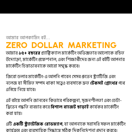
আমার আপকামিং বই…
ZERO DOLLAR MARKETING
আমার
১৫+ বছরের
প্র্যাক্টিক্যাল মার্কেটিং অভিজ্ঞতার আলোকে রচিত
উদ্যোক্তা, মার্কেটিং প্রফেশনাল, এবং শিক্ষার্থীদের জন্য এই বইটি আপনার
মার্কেটিং চিন্তাভাবনাকে আরো সম্মৃদ্ধ করবে।
জিরো ডলার মার্কেটিং-এ আপনি পাবেন সেসব প্রুভেন স্ট্র্যাটিজি এবং
নলেজ যা সীমিত সম্পদ থাকা সত্ত্বেও ব্যবসাকে দ্রুত
টেকসই গ্রোথের
পথে
এগিয়ে নিয়ে যাবে।
এই বইয়ে আপনি জানবেন কিভাবে পরিকল্পনা, সৃজনশীলতা এবং ডেটা-
ড্রিভেন পদ্ধতি ব্যবহার করে
বিশাল বাজেট ছাড়াই
কার্যকর মার্কেটিং
করা যায়।
এটি
একটি স্ট্র্যাটেজিক রোডম্যাপ
, যা আপনাকে সরাসরি সফল মার্কেটিং
কার্যক্রম এবং ব্যবসায়িক সিদ্ধান্তে সঠিক দিকনির্দেশনা প্রদান করবে।