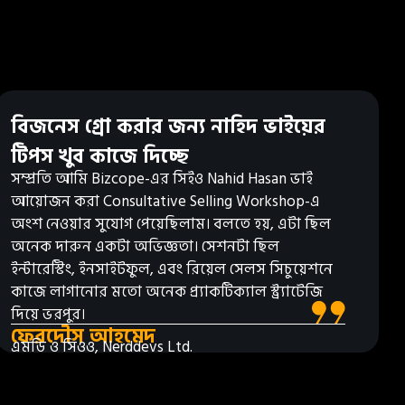
বিজনেস গ্রো করার জন্য নাহিদ ভাইয়ের
টিপস খুব কাজে দিচ্ছে
সম্প্রতি আমি Bizcope-এর সিইও Nahid Hasan ভাই
আয়োজন করা Consultative Selling Workshop-এ
অংশ নেওয়ার সুযোগ পেয়েছিলাম। বলতে হয়, এটা ছিল
অনেক দারুন একটা অভিজ্ঞতা। সেশনটা ছিল
ইন্টারেস্টিং, ইনসাইটফুল, এবং রিয়েল সেলস সিচুয়েশনে
কাজে লাগানোর মতো অনেক প্র্যাকটিক্যাল স্ট্র্যাটেজি
দিয়ে ভরপুর।
ফেরদৌস আহমেদ
এমডি ও সিওও, Nerddevs Ltd.