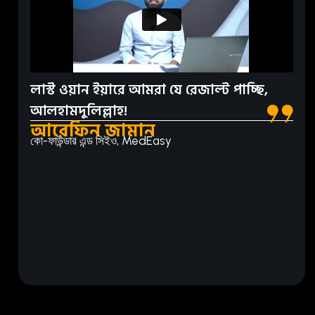
লাস্ট ওয়ান ইয়ারে আমরা যে রেজাল্ট পাচ্ছি,
আলহামদুলিল্লাহ!
আরেফিন জামান
কো-ফাউন্ডার এন্ড সিইও, MedEasy