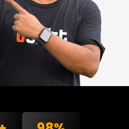
98
%
+