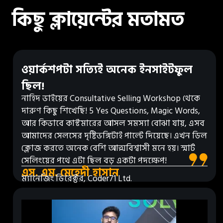
কিছু ক্লায়েন্টের মতামত
ওয়ার্কশপটা সত্যিই অনেক ইনসাইটফুল
ছিল!
নাহিদ ভাইয়ের Consultative Selling Workshop থেকে
দারুণ কিছু শিখেছি! 5 Yes Questions, Magic Words,
আর কিভাবে কাস্টমারের আসল সমস্যা বোঝা যায়, এসব
আমাদের সেলসের দৃষ্টিভঙ্গিটাই পাল্টে দিয়েছে। এখন ডিল
ক্লোজ করতে অনেক বেশি আত্মবিশ্বাসী মনে হয়। স্মার্ট
সেলিংয়ের পথে এটা ছিল বড় একটা পদক্ষেপ!
এস. এম. মেহেদী হাসান
ম্যানেজিং ডিরেক্টর, Coder71 Ltd.