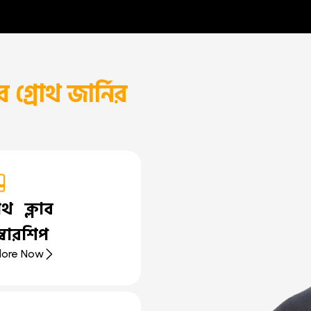
গ্রোথ জার্নির
রোথ ক্লাব
ম্বারশিপ
lore Now