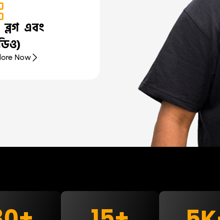
ি ব্লগ এবং
ডিও)
lore Now
30
+
15
+
8
K