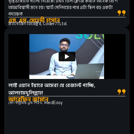
দৃষ্টিভঙ্গিটাই পাল্টে দিয়েছে। এখন ডিল ক্লোজ করতে অনেক বেশি
আত্মবিশ্বাসী মনে হয়। স্মার্ট সেলিংয়ের পথে এটা ছিল বড় একটা
পদক্ষেপ!
এস. এম. মেহেদী হাসান
ম্যানেজিং ডিরেক্টর, Coder71 Ltd.
লাস্ট ওয়ান ইয়ারে আমরা যে রেজাল্ট পাচ্ছি,
আলহামদুলিল্লাহ!
আরেফিন জামান
কো-ফাউন্ডার এন্ড সিইও, MedEasy