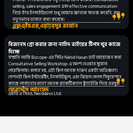
selling, sales engagement এবং effective communication
নিয়ে তাঁর ইনসাইটগুলো শুধু আমার জ্ঞানকে সতেজ করেনি, বরং
নতুনভাবে ভাবতে বাধ্য করেছে।
এফএইচএম ওয়ারেসুর রহমান
সিইও, Accord Tech Solutions
বিজনেস গ্রো করার জন্য নাহিদ ভাইয়ের টিপস খুব কাজে
দিচ্ছে
সম্প্রতি আমি Bizcope-এর সিইও Nahid Hasan ভাই আয়োজন করা
Consultative Selling Workshop-এ অংশ নেওয়ার সুযোগ
পেয়েছিলাম। বলতে হয়, এটা ছিল অনেক দারুন একটা অভিজ্ঞতা।
সেশনটা ছিল ইন্টারেস্টিং, ইনসাইটফুল, এবং রিয়েল সেলস সিচুয়েশনে
কাজে লাগানোর মতো অনেক প্র্যাকটিক্যাল স্ট্র্যাটেজি দিয়ে ভরপুর।
ফেরদৌস আহমেদ
এমডি ও সিওও, Nerddevs Ltd.