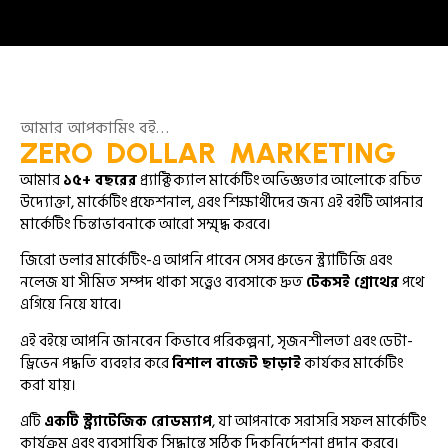
আমার আপকামিং বই…
ZERO DOLLAR MARKETING
আমার
১৫+ বছরের
প্র্যাক্টিক্যাল মার্কেটিং অভিজ্ঞতার আলোকে রচিত
উদ্যোক্তা, মার্কেটিং প্রফেশনাল, এবং শিক্ষার্থীদের জন্য এই বইটি আপনার
মার্কেটিং চিন্তাভাবনাকে আরো সম্মৃদ্ধ করবে।
জিরো ডলার মার্কেটিং-এ আপনি পাবেন সেসব প্রুভেন স্ট্র্যাটিজি এবং
নলেজ যা সীমিত সম্পদ থাকা সত্ত্বেও ব্যবসাকে দ্রুত
টেকসই গ্রোথের
পথে
এগিয়ে নিয়ে যাবে।
এই বইয়ে আপনি জানবেন কিভাবে পরিকল্পনা, সৃজনশীলতা এবং ডেটা-
ড্রিভেন পদ্ধতি ব্যবহার করে
বিশাল বাজেট ছাড়াই
কার্যকর মার্কেটিং
করা যায়।
এটি
একটি স্ট্র্যাটেজিক রোডম্যাপ
, যা আপনাকে সরাসরি সফল মার্কেটিং
কার্যক্রম এবং ব্যবসায়িক সিদ্ধান্তে সঠিক দিকনির্দেশনা প্রদান করবে।