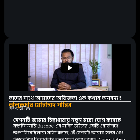
তাদের সাথে আমাদের অভিজ্ঞতা এক কথায় অনবদ্য!!
তালুকদার মোহাম্মদ সাব্বির
সিইও, BITM
সেশনটি আমার চিন্তাধারায় নতুন মাত্রা যোগ করেছে
সম্প্রতি আমি Bizcope-এর নাহিদ ভাইয়ের একটি ওয়ার্কশপে
অংশ নিয়েছিলাম। সত্যি বলতে, এই সেশনটি আমার সেলস এবং
লিডারশিপ চিন্তাধারায় নতুন মাত্রা যোগ করেছে। Consultative