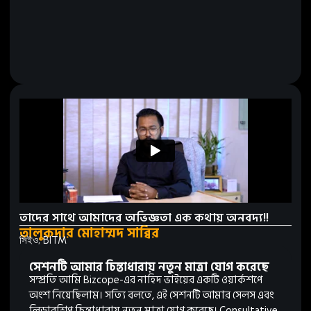
তাদের সাথে আমাদের অভিজ্ঞতা এক কথায় অনবদ্য!!
তালুকদার মোহাম্মদ সাব্বির
সিইও, BITM
সেশনটি আমার চিন্তাধারায় নতুন মাত্রা যোগ করেছে
সম্প্রতি আমি Bizcope-এর নাহিদ ভাইয়ের একটি ওয়ার্কশপে
অংশ নিয়েছিলাম। সত্যি বলতে, এই সেশনটি আমার সেলস এবং
লিডারশিপ চিন্তাধারায় নতুন মাত্রা যোগ করেছে। Consultative