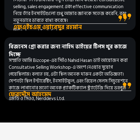
selling, sales engagement এবং effective communication
নিয়ে তাঁর ইনসাইটগুলো শুধু আমার জ্ঞানকে সতেজ করেনি, বরং
নতুনভাবে ভাবতে বাধ্য করেছে।
এফএইচএম ওয়ারেসুর রহমান
সিইও, Accord Tech Solutions
বিজনেস গ্রো করার জন্য নাহিদ ভাইয়ের টিপস খুব কাজে
দিচ্ছে
সম্প্রতি আমি Bizcope-এর সিইও Nahid Hasan ভাই আয়োজন করা
Consultative Selling Workshop-এ অংশ নেওয়ার সুযোগ
পেয়েছিলাম। বলতে হয়, এটা ছিল অনেক দারুন একটা অভিজ্ঞতা।
সেশনটা ছিল ইন্টারেস্টিং, ইনসাইটফুল, এবং রিয়েল সেলস সিচুয়েশনে
কাজে লাগানোর মতো অনেক প্র্যাকটিক্যাল স্ট্র্যাটেজি দিয়ে ভরপুর।
ফেরদৌস আহমেদ
এমডি ও সিওও, Nerddevs Ltd.