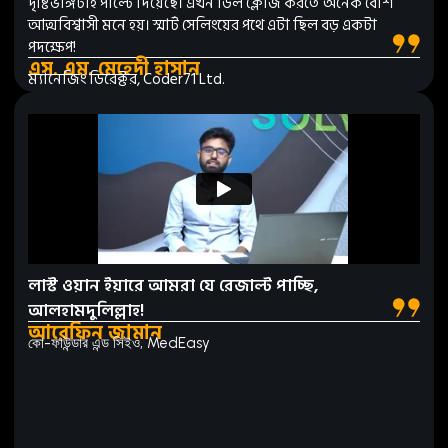
দৃষ্টিভঙ্গিটাই পাল্টে দিয়েছে। এখন ডিল ক্লোজ করতে অনেক বেশি
আত্মবিশ্বাসী মনে হয়। স্মার্ট সেলিংয়ের পথে এটা ছিল বড় একটা
পদক্ষেপ!
এস. এম. মেহেদী হাসান
ম্যানেজিং ডিরেক্টর, Coder71 Ltd.
লাস্ট ওয়ান ইয়ারে আমরা যে রেজাল্ট পাচ্ছি,
আলহামদুলিল্লাহ!
আরেফিন জামান
কো-ফাউন্ডার এন্ড সিইও, MedEasy