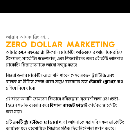
আমার আপকামিং বই…
ZERO DOLLAR MARKETING
আমার
১৫+ বছরের
প্র্যাক্টিক্যাল মার্কেটিং অভিজ্ঞতার আলোকে রচিত
উদ্যোক্তা, মার্কেটিং প্রফেশনাল, এবং শিক্ষার্থীদের জন্য এই বইটি আপনার
মার্কেটিং চিন্তাভাবনাকে আরো সম্মৃদ্ধ করবে।
জিরো ডলার মার্কেটিং-এ আপনি পাবেন সেসব প্রুভেন স্ট্র্যাটিজি এবং
নলেজ যা সীমিত সম্পদ থাকা সত্ত্বেও ব্যবসাকে দ্রুত
টেকসই গ্রোথের
পথে
এগিয়ে নিয়ে যাবে।
এই বইয়ে আপনি জানবেন কিভাবে পরিকল্পনা, সৃজনশীলতা এবং ডেটা-
ড্রিভেন পদ্ধতি ব্যবহার করে
বিশাল বাজেট ছাড়াই
কার্যকর মার্কেটিং
করা যায়।
এটি
একটি স্ট্র্যাটেজিক রোডম্যাপ
, যা আপনাকে সরাসরি সফল মার্কেটিং
কার্যক্রম এবং ব্যবসায়িক সিদ্ধান্তে সঠিক দিকনির্দেশনা প্রদান করবে।