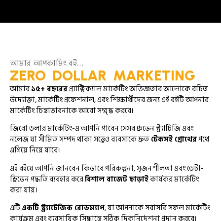
আমার আপকামিং বই…
ZERO DOLLAR MARKETING
আমার
১৫+ বছরের
প্র্যাক্টিক্যাল মার্কেটিং অভিজ্ঞতার আলোকে রচিত
উদ্যোক্তা, মার্কেটিং প্রফেশনাল, এবং শিক্ষার্থীদের জন্য এই বইটি আপনার
মার্কেটিং চিন্তাভাবনাকে আরো সম্মৃদ্ধ করবে।
জিরো ডলার মার্কেটিং-এ আপনি পাবেন সেসব প্রুভেন স্ট্র্যাটিজি এবং
নলেজ যা সীমিত সম্পদ থাকা সত্ত্বেও ব্যবসাকে দ্রুত
টেকসই গ্রোথের
পথে
এগিয়ে নিয়ে যাবে।
এই বইয়ে আপনি জানবেন কিভাবে পরিকল্পনা, সৃজনশীলতা এবং ডেটা-
ড্রিভেন পদ্ধতি ব্যবহার করে
বিশাল বাজেট ছাড়াই
কার্যকর মার্কেটিং
করা যায়।
এটি
একটি স্ট্র্যাটেজিক রোডম্যাপ
, যা আপনাকে সরাসরি সফল মার্কেটিং
কার্যক্রম এবং ব্যবসায়িক সিদ্ধান্তে সঠিক দিকনির্দেশনা প্রদান করবে।