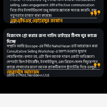
selling, sales engagement এবং effective communication
নিয়ে তাঁর ইনসাইটগুলো শুধু আমার জ্ঞানকে সতেজ করেনি, বরং
নতুনভাবে ভাবতে বাধ্য করেছে।
এফএইচএম ওয়ারেসুর রহমান
সিইও, Accord Tech Solutions
বিজনেস গ্রো করার জন্য নাহিদ ভাইয়ের টিপস খুব কাজে
দিচ্ছে
সম্প্রতি আমি Bizcope-এর সিইও Nahid Hasan ভাই আয়োজন করা
Consultative Selling Workshop-এ অংশ নেওয়ার সুযোগ
পেয়েছিলাম। বলতে হয়, এটা ছিল অনেক দারুন একটা অভিজ্ঞতা।
সেশনটা ছিল ইন্টারেস্টিং, ইনসাইটফুল, এবং রিয়েল সেলস সিচুয়েশনে
কাজে লাগানোর মতো অনেক প্র্যাকটিক্যাল স্ট্র্যাটেজি দিয়ে ভরপুর।
ফেরদৌস আহমেদ
এমডি ও সিওও, Nerddevs Ltd.