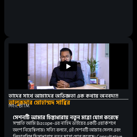
তাদের সাথে আমাদের অভিজ্ঞতা এক কথায় অনবদ্য!!
তালুকদার মোহাম্মদ সাব্বির
সিইও, BITM
সেশনটি আমার চিন্তাধারায় নতুন মাত্রা যোগ করেছে
সম্প্রতি আমি Bizcope-এর নাহিদ ভাইয়ের একটি ওয়ার্কশপে
অংশ নিয়েছিলাম। সত্যি বলতে, এই সেশনটি আমার সেলস এবং
লিডারশিপ চিন্তাধারায় নতুন মাত্রা যোগ করেছে। Consultative