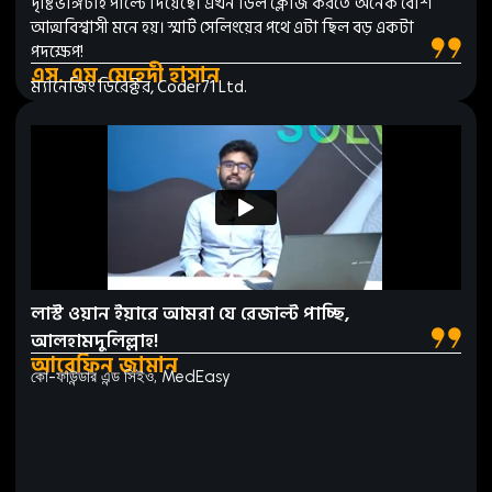
দৃষ্টিভঙ্গিটাই পাল্টে দিয়েছে। এখন ডিল ক্লোজ করতে অনেক বেশি
আত্মবিশ্বাসী মনে হয়। স্মার্ট সেলিংয়ের পথে এটা ছিল বড় একটা
পদক্ষেপ!
এস. এম. মেহেদী হাসান
ম্যানেজিং ডিরেক্টর, Coder71 Ltd.
লাস্ট ওয়ান ইয়ারে আমরা যে রেজাল্ট পাচ্ছি,
আলহামদুলিল্লাহ!
আরেফিন জামান
কো-ফাউন্ডার এন্ড সিইও, MedEasy