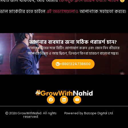
সবাই ভাল থাকবেন, আর আমার
ফেসবুক গ্রুপে জয়েন করতে পারেন
ভাল মার্কেটার হতে চাইলে
এই অভ্যাসগুলোও
আপানাকে সহায়তা করবে।
আপনার ব্যবসার জন্য সঠিক পরামর্শ চান?
আমাদের টিমের সঙ্গে মিটিং যোগাযোগ করুন এবং জেনে নিন কীভাবে
আপনার বিক্রয় ও আয় দ্বিগুণ, তিনগুণ কিংবা চারগুণ বাড়ানো সম্ভব।
+8801324738600
© 2026 GrowWithNahid. All rights
Powered by Bizcope Digital Ltd.
reserved.