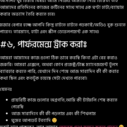
আসলেই খুব চিন্তার বিষয়। আমি নিজেও আমাকে নিয়ে চিন্তিত। তাই
আমাদের প্রতিদিনের কাজের রুটিনের সাথে সাথে এক ঘণ্টা হাটা/ব্যায়াম
করার অভ্যাস তৈরি করতে হবে।
মজার বেপার হচ্ছে আপনি কিন্তু হাটতে হাটতে পডকাস্ট/অডিও বুক শুনতে
পারেন। তারমানে, হাটা এবং স্কীল ডেভেলপমেন্ট এক সাথে।
#৬, পার্ফরমেন্স ট্রাক করাঃ
আমরা আমাদের কাজ গুলো ঠিক ভাবে করছি কিনা এটা বের করাও
জরুরি। আমরা এক্সেল, অথবা কোন প্রজেক্ট/টাস্ক ম্যানেজমেন্ট টুলস
ব্যাবহার করতে পারি, যেখানে দিন শেষে আজ সারাদিন কী কী করার
কথা ছিল এবং কতটুক হয়েছে সেটা দেখতে পারবো।
যেমনঃ
প্রায়রিটি কাজ গুলোর অগ্রগতি,আমি কী টাইমলি শেষ করতে
পেরেছি
আজ সারাদিনে কী কী পড়লাম এবং কী শিখলাম
ঘুমের আপডেট ইত্যাদি